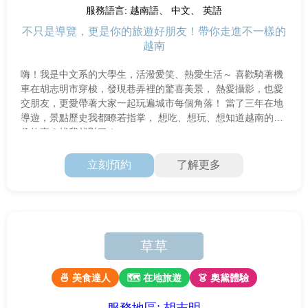
服務語言: 越南語、 中文、 英語
不只是導覽，更是你的旅遊好朋友！帶你走進不一樣的
越南
嗨！我是中文系的大學生，活潑愛笑、熱愛生活～ 喜歡騎著機
車在胡志明市穿梭，發現巷弄裡的驚喜美景， 熱愛攝影，也愛
交朋友，更愛帶著大家一起玩遍城市每個角落！ 當了三年在地
導遊，景點歷史我都瞭若指掌， 想吃、想玩、想知道越南的有
趣故事？找我就對了！
立刻預約
了解更多
草草
🍜 美食達人
🗺 在地旅遊
👗 奧黛體驗