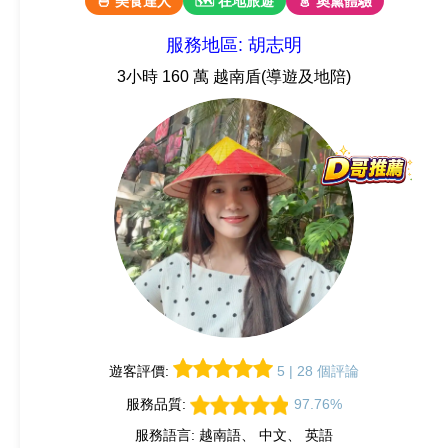
🍜 美食達人
🗺 在地旅遊
👗 奧黛體驗
服務地區: 胡志明
3小時 160 萬 越南盾(導遊及地陪)
遊客評價:
5 | 28 個評論
服務品質:
97.76%
服務語言: 越南語、 中文、 英語