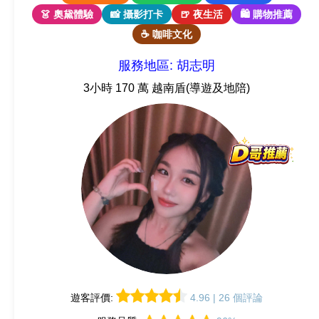
👗 奧黛體驗
📸 攝影打卡
🍺 夜生活
🛍 購物推薦
☕ 咖啡文化
服務地區: 胡志明
3小時 170 萬 越南盾(導遊及地陪)
遊客評價:
4.96 | 26 個評論