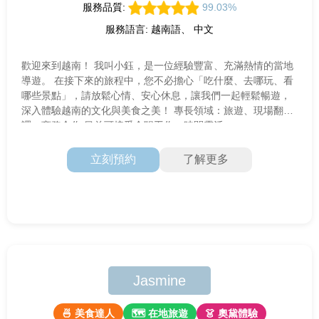
服務品質:
99.03%
服務語言: 越南語、 中文
歡迎來到越南！ 我叫小鈺，是一位經驗豐富、充滿熱情的當地
導遊。 在接下來的旅程中，您不必擔心「吃什麼、去哪玩、看
哪些景點」，請放鬆心情、安心休息，讓我們一起輕鬆暢遊，
深入體驗越南的文化與美食之美！ 專長領域：旅遊、現場翻
譯、商務合作 目前可接受全职工作，時間靈活
立刻預約
了解更多
Jasmine
🍜 美食達人
🗺 在地旅遊
👗 奧黛體驗