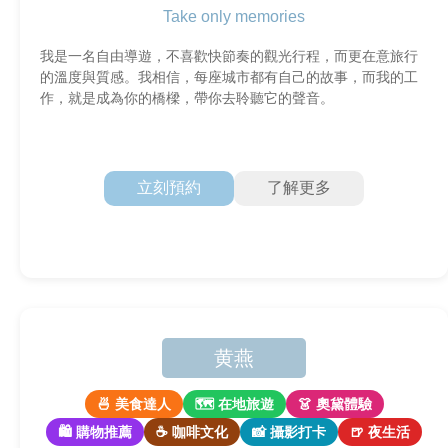
Take only memories
我是一名自由導遊，不喜歡快節奏的觀光行程，而更在意旅行
的溫度與質感。我相信，每座城市都有自己的故事，而我的工
作，就是成為你的橋樑，帶你去聆聽它的聲音。
立刻預約
了解更多
黄燕
🍜 美食達人
🗺 在地旅遊
👗 奧黛體驗
🛍 購物推薦
☕ 咖啡文化
📸 攝影打卡
🍺 夜生活