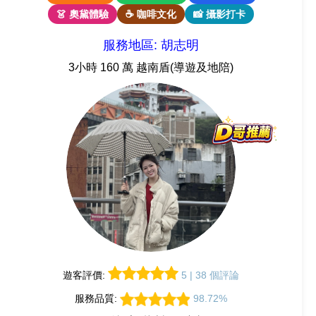
👗 奧黛體驗
☕ 咖啡文化
📸 攝影打卡
服務地區: 胡志明
3小時 160 萬 越南盾(導遊及地陪)
遊客評價:
5 | 38 個評論
服務品質:
98.72%