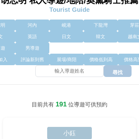
胡志明 私人導遊/地陪/奧黛騎士推薦
Tourist Guide
志明
河內
峴港
下龍灣
芽
文
英語
日文
韓文
越南
導遊
男導遊
加入
評論新到舊
展場/商陪
價格低到高
價格高
尋找
191
目前共有
位導遊可供預約
小鈺