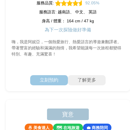
服務品質:
92.05%
服務語言: 越南語、 中文、 英語
身高 / 體重： 164 cm / 47 kg
為下一次探險做好準備
嗨，我是阿妮亞，一個熱愛旅行、熱愛語言的導遊兼翻譯者。
帶著豐富的經驗和滿滿的熱情，我希望能讓每一次旅程都變得
特別、有趣、充滿驚喜！
立刻預約
了解更多
寶意
🍜 美食達人
🗺 在地旅遊
💼 商務陪同