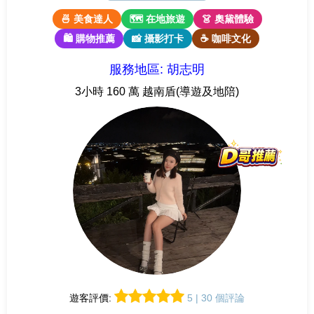
🍜 美食達人
🗺 在地旅遊
👗 奧黛體驗
🛍 購物推薦
📸 攝影打卡
☕ 咖啡文化
服務地區: 胡志明
3小時 160 萬 越南盾(導遊及地陪)
遊客評價:
5 | 30 個評論