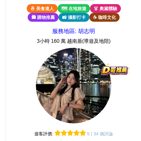
🍜 美食達人
🗺 在地旅遊
👗 奧黛體驗
🛍 購物推薦
📸 攝影打卡
☕ 咖啡文化
服務地區: 胡志明
3小時 160 萬 越南盾(導遊及地陪)
遊客評價:
5 | 34 個評論