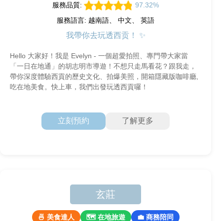
服務品質:
97.32%
服務語言: 越南語、 中文、 英語
我帶你去玩透西贡！ ✨
Hello 大家好！我是 Evelyn - 一個超愛拍照、專門帶大家當
「一日在地通」的胡志明市導遊！不想只走馬看花？跟我走，
帶你深度體驗西貢的歷史文化、拍爆美照，開箱隱藏版咖啡廳,
吃在地美食。快上車，我們出發玩透西貢囉！
立刻預約
了解更多
玄莊
🍜 美食達人
🗺 在地旅遊
💼 商務陪同