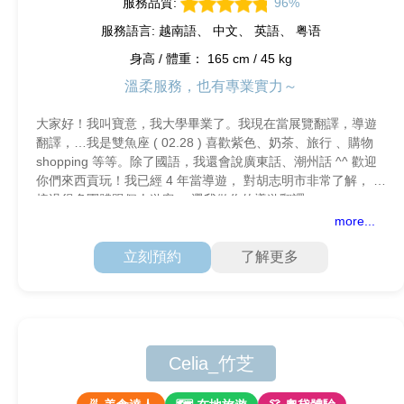
服務品質:
96%
服務語言: 越南語、 中文、 英語、 粤语
身高 / 體重： 165 cm / 45 kg
溫柔服務，也有專業實力～
大家好！我叫寶意，我大學畢業了。我現在當展覽翻譯，導遊
翻譯，…我是雙魚座 ( 02.28 ) 喜歡紫色、奶茶、旅行 、購物
shopping 等等。除了國語，我還會說廣東話、潮州話 ^^ 歡迎
你們來西貢玩！我已經 4 年當導遊， 對胡志明市非常了解， 也
接過很多團體跟個人遊客。 選我做你的導遊翻譯，一
more...
立刻預約
了解更多
Celia_竹芝