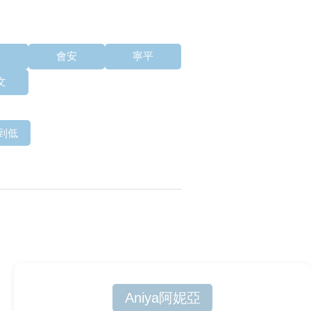
莊
會安
寧平
文
到低
Aniya阿妮亞