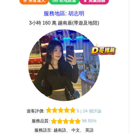
🍜 美食達人
🗺 在地旅遊
👗 奧黛體驗
服務地區: 胡志明
3小時 160 萬 越南盾(導遊及地陪)
遊客評價:
5 | 24 個評論
服務品質:
98.55%
服務語言: 越南語、 中文、 英語