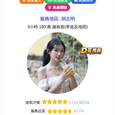
🍜 美食達人
🗺 在地旅遊
💼 商務陪同
👗 奧黛體驗
服務地區: 胡志明
3小時 160 萬 越南盾(導遊及地陪)
遊客評價:
5 | 14 個評論
服務品質:
92.5%