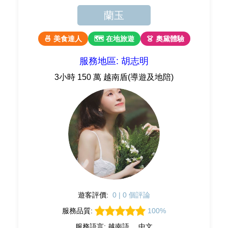
蘭玉
🍜 美食達人
🗺 在地旅遊
👗 奧黛體驗
服務地區: 胡志明
3小時 150 萬 越南盾(導遊及地陪)
遊客評價:
0 | 0 個評論
服務品質:
100%
服務語言: 越南語、 中文