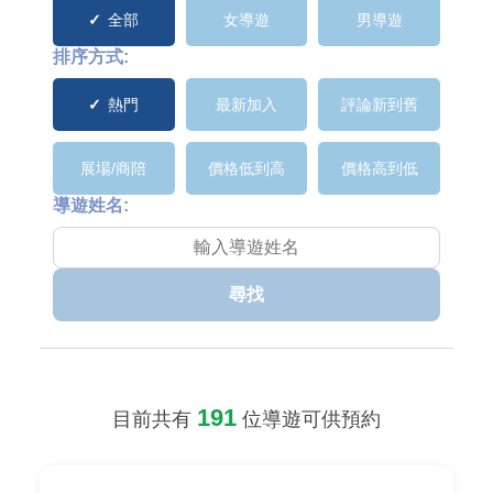
全部
女導遊
男導遊
排序方式:
熱門
最新加入
評論新到舊
展場/商陪
價格低到高
價格高到低
導遊姓名:
尋找
191
目前共有
位導遊可供預約