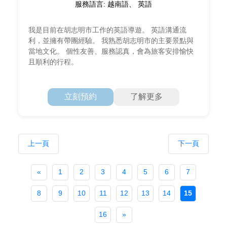
服務語言: 越南語、 英語
我是目前在胡志明市工作的英語導遊。 英語溝通流
利，並擁有帶團經驗。 我熟悉胡志明市的主要景點與
當地文化。 個性友善、服務認真，會為旅客安排愉快
且順利的行程。
立刻預約
了解更多
上一頁
下一頁
«
1
2
3
4
5
6
7
8
9
10
11
12
13
14
15
16
»