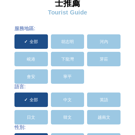
士推薦
Tourist Guide
服務地區:
全部
胡志明
河內
峴港
下龍灣
芽莊
會安
寧平
語言:
全部
中文
英語
日文
韓文
越南文
性別: