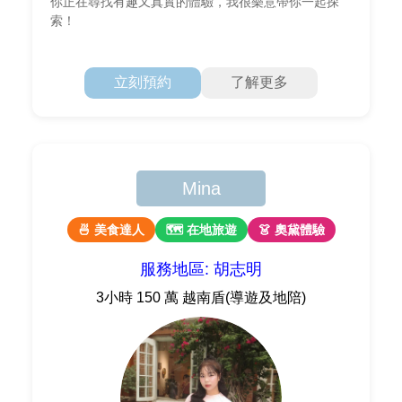
你正在尋找有趣又真實的體驗，我很樂意帶你一起探
索！
立刻預約
了解更多
Mina
🍜 美食達人
🗺 在地旅遊
👗 奧黛體驗
服務地區: 胡志明
3小時 150 萬 越南盾(導遊及地陪)