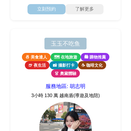
滿難忘瞬間的旅程，就讓我陪你一起走吧！
立刻預約
了解更多
玉玉不吃鱼
🍜 美食達人
🗺 在地旅遊
🛍 購物推薦
🍺 夜生活
📸 攝影打卡
☕ 咖啡文化
👗 奧黛體驗
服務地區: 胡志明
3小時 130 萬 越南盾(導遊及地陪)