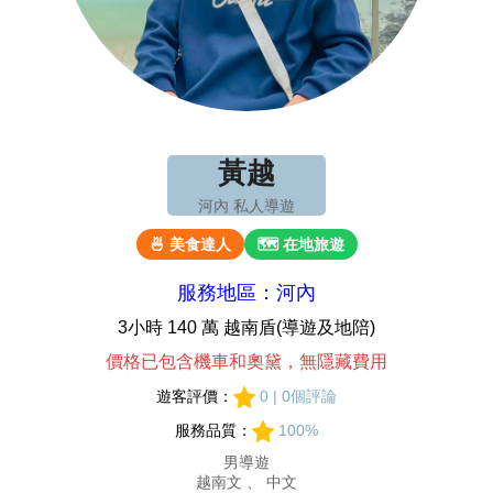
黃越
河內 私人導遊
🍜 美食達人
🗺 在地旅遊
服務地區：河內
3小時 140 萬 越南盾(導遊及地陪)
價格已包含機車和奧黛，無隱藏費用
遊客評價：
0 | 0個評論
服務品質：
100%
男導遊
越南文 、 中文