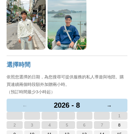
選擇時間
依照您選擇的日期，為您搜尋可提供服務的私人導遊與地陪。購
買連續兩個時段額外加贈兩小時。
（預訂時間最少3小時起）
2026 - 8
←
→
1
2
3
4
5
6
7
8