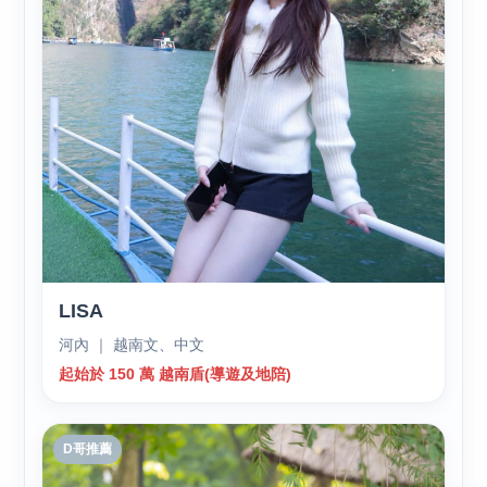
LISA
河內 ｜ 越南文、中文
起始於 150 萬 越南盾(導遊及地陪)
D哥推薦