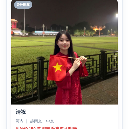
D哥推薦
清祝
河內 ｜ 越南文、中文
起始於 150 萬 越南盾(導遊及地陪)