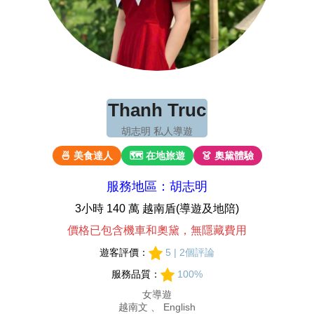
Thanh Truc
胡志明 私人導遊
🍜 美食達人
🗺 在地旅遊
👗 奧黛體驗
服務地區：胡志明
3小時 140 萬 越南盾(導遊及地陪)
價格已包含機車和奧黛，無隱藏費用
遊客評價：
5 | 2個評論
服務品質：
100%
女導遊
越南文 、 English