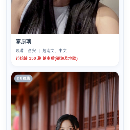
泰原璃
峴港、會安 ｜ 越南文、中文
起始於 150 萬 越南盾(導遊及地陪)
D哥推薦