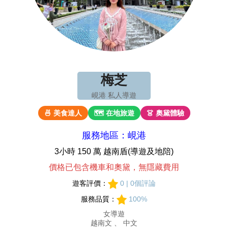
梅芝
峴港 私人導遊
🍜 美食達人
🗺 在地旅遊
👗 奧黛體驗
服務地區：峴港
3小時 150 萬 越南盾(導遊及地陪)
價格已包含機車和奧黛，無隱藏費用
遊客評價：
0 | 0個評論
服務品質：
100%
女導遊
越南文 、 中文