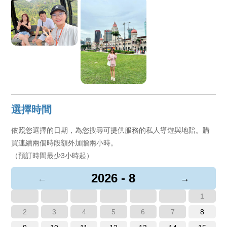
選擇時間
依照您選擇的日期，為您搜尋可提供服務的私人導遊與地陪。購
買連續兩個時段額外加贈兩小時。
（預訂時間最少3小時起）
2026 - 8
←
→
1
2
3
4
5
6
7
8