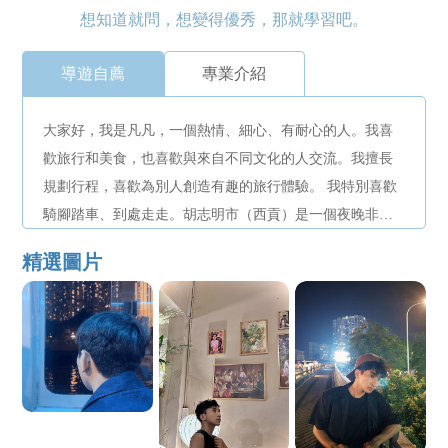
想知道就問，想變得優秀，那就學習吧。
導遊自薦
專業介紹
大家好，我是凡凡，一個熱情、細心、有耐心的人。我喜
歡旅行和美食，也喜歡與來自不同文化的人交流。我擅長
規劃行程，喜歡為別人創造有趣的旅行體驗。 我特別喜歡
騎腳踏車、到處走走。胡志明市（西貢）是一個夜晚非常
有活力和美麗的城市，給我一個機會和大家一起出去看
精選圖片
看。