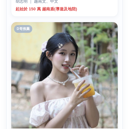
胡志明 ｜ 越南文、中文
起始於 150 萬 越南盾(導遊及地陪)
D哥推薦