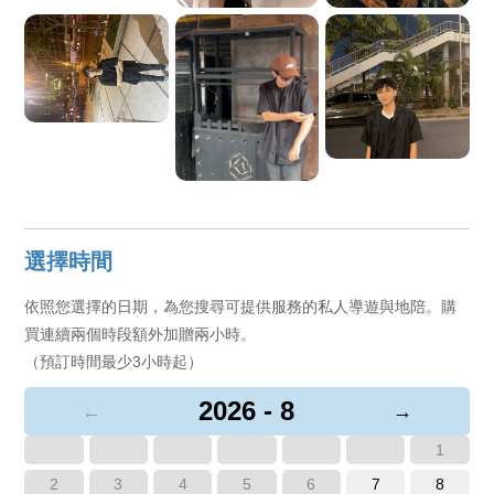
選擇時間
依照您選擇的日期，為您搜尋可提供服務的私人導遊與地陪。購
買連續兩個時段額外加贈兩小時。
（預訂時間最少3小時起）
2026 - 8
←
→
1
2
3
4
5
6
7
8