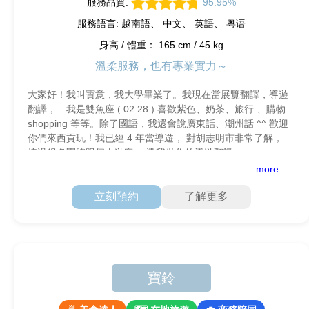
服務品質:
95.95%
服務語言: 越南語、 中文、 英語、 粤语
身高 / 體重： 165 cm / 45 kg
溫柔服務，也有專業實力～
大家好！我叫寶意，我大學畢業了。我現在當展覽翻譯，導遊
翻譯，…我是雙魚座 ( 02.28 ) 喜歡紫色、奶茶、旅行 、購物
shopping 等等。除了國語，我還會說廣東話、潮州話 ^^ 歡迎
你們來西貢玩！我已經 4 年當導遊， 對胡志明市非常了解， 也
接過很多團體跟個人遊客。 選我做你的導遊翻譯，一
more...
立刻預約
了解更多
寶鈴