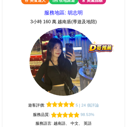
🍜 美食達人
🗺 在地旅遊
👗 奧黛體驗
服務地區: 胡志明
3小時 160 萬 越南盾(導遊及地陪)
遊客評價:
5 | 24 個評論
服務品質:
98.53%
服務語言: 越南語、 中文、 英語