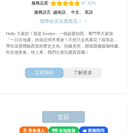
服務品質:
97.32%
服務語言: 越南語、 中文、 英語
我帶你去玩透西贡！ ✨
Hello 大家好！我是 Evelyn - 一個超愛拍照、專門帶大家當
「一日在地通」的胡志明市導遊！不想只走馬看花？跟我走，
帶你深度體驗西貢的歷史文化、拍爆美照，開箱隱藏版咖啡廳,
吃在地美食。快上車，我們出發玩透西貢囉！
立刻預約
了解更多
玄莊
🍜 美食達人
🗺 在地旅遊
💼 商務陪同