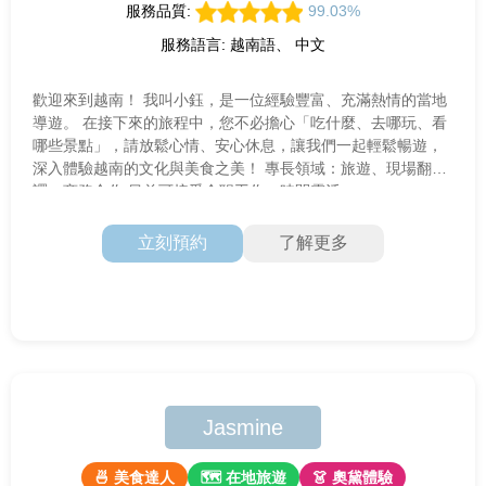
服務品質:
99.03%
服務語言: 越南語、 中文
歡迎來到越南！ 我叫小鈺，是一位經驗豐富、充滿熱情的當地
導遊。 在接下來的旅程中，您不必擔心「吃什麼、去哪玩、看
哪些景點」，請放鬆心情、安心休息，讓我們一起輕鬆暢遊，
深入體驗越南的文化與美食之美！ 專長領域：旅遊、現場翻
譯、商務合作 目前可接受全职工作，時間靈活
立刻預約
了解更多
Jasmine
🍜 美食達人
🗺 在地旅遊
👗 奧黛體驗