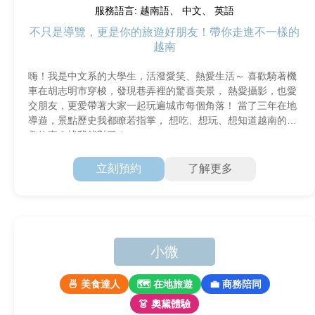
服務語言: 越南語、 中文、 英語
不只是導覽，更是你的旅遊好朋友！帶你走進不一樣的
越南
嗨！我是中文系的大學生，活潑愛笑、熱愛生活～ 喜歡騎著機
車在胡志明市穿梭，發現巷弄裡的驚喜美景， 熱愛攝影，也愛
交朋友，更愛帶著大家一起玩遍城市每個角落！ 當了三年在地
導遊，景點歷史我都瞭若指掌， 想吃、想玩、想知道越南的有
趣故事？找我就對了！
立刻預約
了解更多
小微
🍜 美食達人
🗺 在地旅遊
💼 商務陪同
👗 奧黛體驗