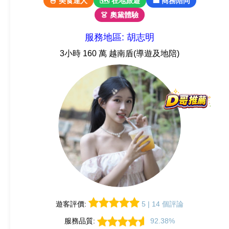
🍜 美食達人
🗺 在地旅遊
💼 商務陪同
👗 奧黛體驗
服務地區: 胡志明
3小時 160 萬 越南盾(導遊及地陪)
遊客評價:
5 | 14 個評論
服務品質:
92.38%