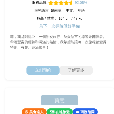
服務品質:
92.05%
服務語言: 越南語、 中文、 英語
身高 / 體重： 164 cm / 47 kg
為下一次探險做好準備
嗨，我是阿妮亞，一個熱愛旅行、熱愛語言的導遊兼翻譯者。
帶著豐富的經驗和滿滿的熱情，我希望能讓每一次旅程都變得
特別、有趣、充滿驚喜！
立刻預約
了解更多
寶意
🍜 美食達人
🗺 在地旅遊
💼 商務陪同