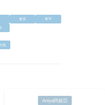
莊
會安
寧平
文
到低
Aniya阿妮亞