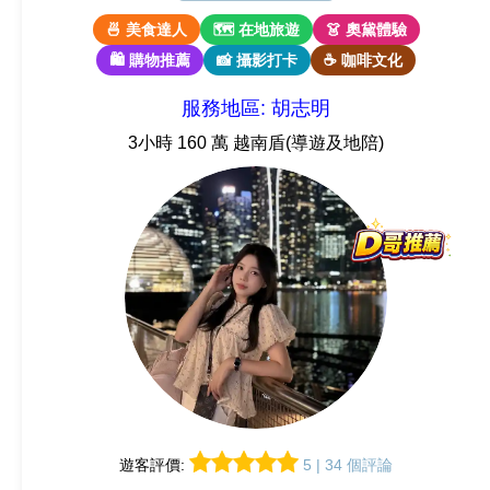
🍜 美食達人
🗺 在地旅遊
👗 奧黛體驗
🛍 購物推薦
📸 攝影打卡
☕ 咖啡文化
服務地區: 胡志明
3小時 160 萬 越南盾(導遊及地陪)
遊客評價:
5 | 34 個評論