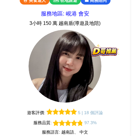
🍜 美食達人
🗺 在地旅遊
💼 商務陪同
服務地區: 峴港 會安
3小時 150 萬 越南盾(導遊及地陪)
遊客評價:
5 | 18 個評論
服務品質:
97.3%
服務語言: 越南語、 中文