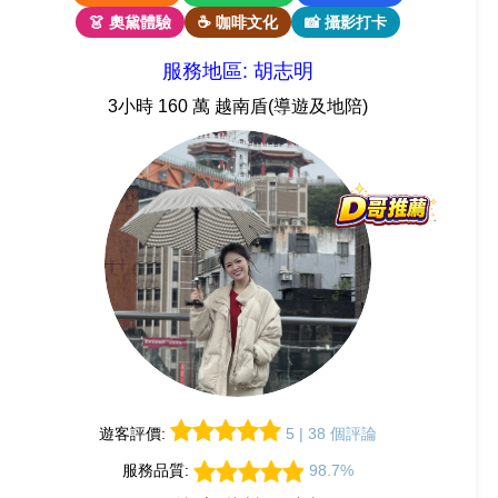
👗 奧黛體驗
☕ 咖啡文化
📸 攝影打卡
服務地區: 胡志明
3小時 160 萬 越南盾(導遊及地陪)
遊客評價:
5 | 38 個評論
服務品質:
98.7%