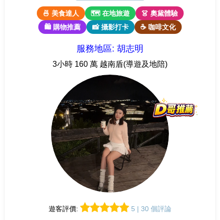
🍜 美食達人
🗺 在地旅遊
👗 奧黛體驗
🛍 購物推薦
📸 攝影打卡
☕ 咖啡文化
服務地區: 胡志明
3小時 160 萬 越南盾(導遊及地陪)
遊客評價:
5 | 30 個評論