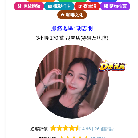
👗 奧黛體驗
📸 攝影打卡
🍺 夜生活
🛍 購物推薦
☕ 咖啡文化
服務地區: 胡志明
3小時 170 萬 越南盾(導遊及地陪)
遊客評價:
4.96 | 26 個評論