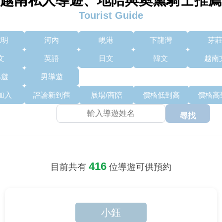
越南私人導遊、地陪與奧黛騎士推薦
Tourist Guide
志明
河內
峴港
下龍灣
芽
文
英語
日文
韓文
越南
導遊
男導遊
加入
評論新到舊
展場/商陪
價格低到高
價格高
尋找
416
目前共有
位導遊可供預約
小鈺