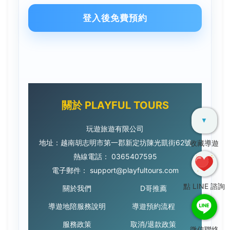
登入後免費預約
關於 PLAYFUL TOURS
▼
玩遊旅遊有限公司
地址：越南胡志明市第一郡新定坊陳光凱街62號
收藏導遊
熱線電話：
0365407595
電子郵件：
support@playfultours.com
點 LINE 諮詢
關於我們
D哥推薦
導遊地陪服務說明
導遊預約流程
服務政策
取消/退款政策
微信聯絡