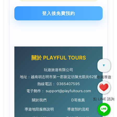
登入後免費預約
關於 PLAYFUL TOURS
▼
玩遊旅遊有限公司
地址：越南胡志明市第一郡新定坊陳光凱街62號
收藏導遊
熱線電話：
0365407595
電子郵件：
support@playfultours.com
點 LINE 諮詢
關於我們
D哥推薦
導遊地陪服務說明
導遊預約流程