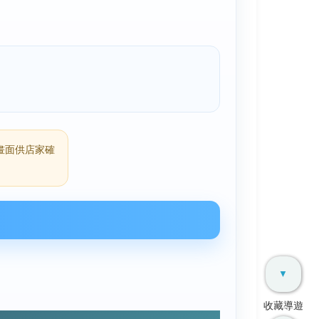
畫面供店家確
▼
收藏導遊