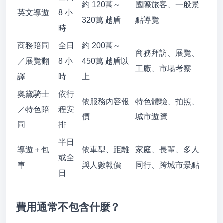
約 120萬～
國際旅客、一般景
英文導遊
8 小
320萬 越盾
點導覽
時
商務陪同
全日
約 200萬～
商務拜訪、展覽、
／展覽翻
8 小
450萬 越盾以
工廠、市場考察
譯
時
上
奧黛騎士
依行
依服務內容報
特色體驗、拍照、
／特色陪
程安
價
城市遊覽
同
排
半日
導遊＋包
依車型、距離
家庭、長輩、多人
或全
車
與人數報價
同行、跨城市景點
日
費用通常不包含什麼？