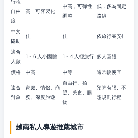
行程
中高，可彈性
低，多為固定
自由
高，可客製化
調整
路線
度
中文
佳
佳
依旅行團安排
協助
適合
1～6 人小團體
1～4 人輕旅行
多人團體
人數
價格
中高
中等
通常較便宜
自由行、拍
適合
家庭、情侶、商
預算有限、不
照、美食、購
對象
務、深度旅遊
想規劃行程
物
越南私人導遊推薦城市